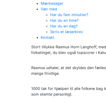
Mærkesager
Vær med
Har du fem minutter?
Har du en time?
Har du en dag?
Skriv et læserbrev
Rasmus genvalgt til folketinget
Kontakt
Tillykke Rasmus
Stort tillykke Rasmus Horn Langhoff, med d
folketinget, du blev også topscorer i Ka
Rasmus udtaler, at det skyldes den fæl
mange frivillige.
1000 tak for hjælpen til alle folkene bag
som stemte personligt.