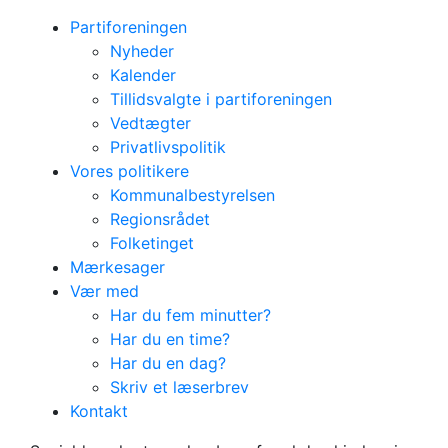
Partiforeningen
Nyheder
Kalender
Tillidsvalgte i partiforeningen
Vedtægter
Privatlivspolitik
Vores politikere
Kommunalbestyrelsen
Regionsrådet
Folketinget
Mærkesager
Vær med
Har du fem minutter?
Har du en time?
Har du en dag?
Skriv et læserbrev
Frivillig
Kontakt
Har du en dag?