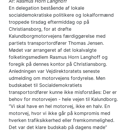
Af: Rasmus Horn Langhoff
En delegation bestående af lokale
Kalundborgmotorvej
socialdemokratiske politikere og lokalformænd
troppede tirsdag eftermiddag op på
Christiansborg, for at drøfte
Kalundborgmotorvejens færdiggørelse med
partiets transportordfører Thomas Jensen.
Mødet var arrangeret af det lokalvalgte
folketingsmedlem Rasmus Horn Langhoff og
foregik på dennes kontor på Christiansborg.
Anledningen var Vejdirektoratets seneste
udmelding om motorvejens fordyrelse. Men
budskabet til Socialdemokratiets
transportordfører kunne ikke misforståes: Der er
behov for motorvejen - hele vejen til Kalundborg.
“Vi skal have en hel motorvej, ikke en halv. En
motorvej, hvor vi ikke går på kompromis med
hverken trafiksikkerhed eller fremkommelighed.
Det var det klare budskab på dagens møde”