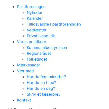
Partiforeningen
Nyheder
Kalender
Tillidsvalgte i partiforeningen
Vedtægter
Privatlivspolitik
Vores politikere
Kommunalbestyrelsen
Regionsrådet
Folketinget
Mærkesager
Vær med
Har du fem minutter?
Har du en time?
Pressemeddelelse
Har du en dag?
Christiansborgmøde
Skriv et læserbrev
Kontakt
om