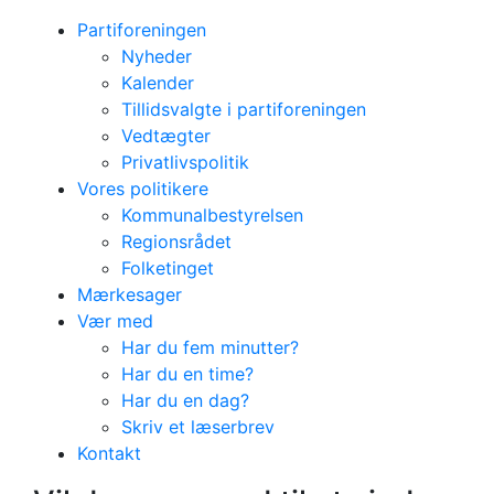
Partiforeningen
Nyheder
Kalender
Tillidsvalgte i partiforeningen
Vedtægter
Privatlivspolitik
Vores politikere
Kommunalbestyrelsen
Regionsrådet
Folketinget
Mærkesager
Vær med
Har du fem minutter?
Har du en time?
Har du en dag?
Være med til at
Skriv et læserbrev
Kontakt
vinde Kalundborg