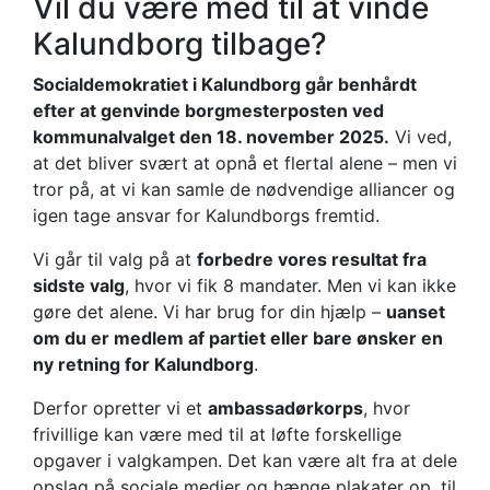
Vil du være med til at vinde
tilbage!
Kalundborg tilbage?
Socialdemokratiet i Kalundborg går benhårdt
efter at genvinde borgmesterposten ved
kommunalvalget den 18. november 2025.
Vi ved,
at det bliver svært at opnå et flertal alene – men vi
tror på, at vi kan samle de nødvendige alliancer og
igen tage ansvar for Kalundborgs fremtid.
Vi går til valg på at
forbedre vores resultat fra
sidste valg
, hvor vi fik 8 mandater. Men vi kan ikke
gøre det alene. Vi har brug for din hjælp –
uanset
om du er medlem af partiet eller bare ønsker en
ny retning for Kalundborg
.
Derfor opretter vi et
ambassadørkorps
, hvor
frivillige kan være med til at løfte forskellige
opgaver i valgkampen. Det kan være alt fra at dele
opslag på sociale medier og hænge plakater op, til