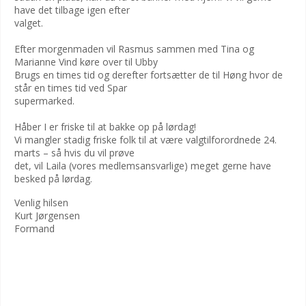
have det tilbage igen efter
valget.
Efter morgenmaden vil Rasmus sammen med Tina og
Marianne Vind køre over til Ubby
Brugs en times tid og derefter fortsætter de til Høng hvor de
står en times tid ved Spar
supermarked.
Håber I er friske til at bakke op på lørdag!
Vi mangler stadig friske folk til at være valgtilforordnede 24.
marts – så hvis du vil prøve
det, vil Laila (vores medlemsansvarlige) meget gerne have
besked på lørdag.
Venlig hilsen
Kurt Jørgensen
Formand
BØRNS FRITIDSLIV MÅ IKKE ENDE FORAN EN
SKÆRM