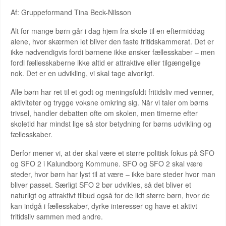
Af: Gruppeformand Tina Beck-Nilsson
Alt for mange børn går i dag hjem fra skole til en eftermiddag
alene, hvor skærmen let bliver den faste fritidskammerat. Det er
ikke nødvendigvis fordi børnene ikke ønsker fællesskaber – men
fordi fællesskaberne ikke altid er attraktive eller tilgængelige
nok. Det er en udvikling, vi skal tage alvorligt.
Alle børn har ret til et godt og meningsfuldt fritidsliv med venner,
aktiviteter og trygge voksne omkring sig. Når vi taler om børns
trivsel, handler debatten ofte om skolen, men timerne efter
skoletid har mindst lige så stor betydning for børns udvikling og
fællesskaber.
Derfor mener vi, at der skal være et større politisk fokus på SFO
og SFO 2 i Kalundborg Kommune. SFO og SFO 2 skal være
steder, hvor børn har lyst til at være – ikke bare steder hvor man
bliver passet. Særligt SFO 2 bør udvikles, så det bliver et
naturligt og attraktivt tilbud også for de lidt større børn, hvor de
kan indgå i fællesskaber, dyrke interesser og have et aktivt
fritidsliv sammen med andre.